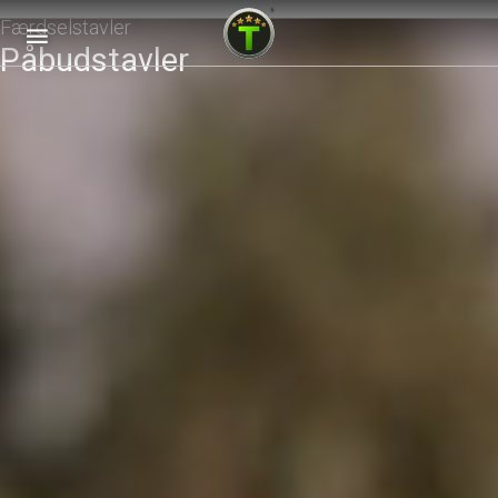
Færdselstavler
Påbudstavler