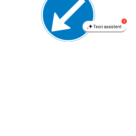
1
Teori assistent
D 15.2 Påbudt passage
Tavlen angiver, at motorkøretøjer og store
knallerter skal passere tavlen på den side, som
pilen peger mod. Det gælder dog ikke for kørsel til
stoppested, i busbane, parkeringsbane eller
lignende.